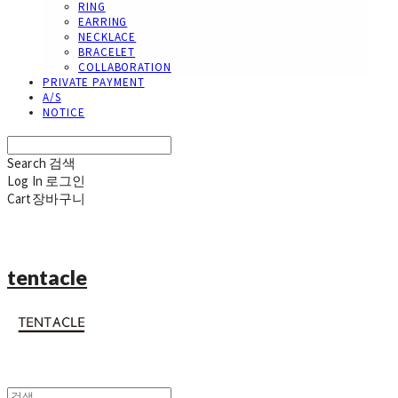
RING
EARRING
NECKLACE
BRACELET
COLLABORATION
PRIVATE PAYMENT
A/S
NOTICE
Search
검색
Log In
로그인
Cart
장바구니
tentacle