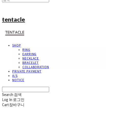
tentacle
SHOP
RING
EARRING
NECKLACE
BRACELET
COLLABORATION
PRIVATE PAYMENT
A/S
NOTICE
Search
검색
Log In
로그인
Cart
장바구니