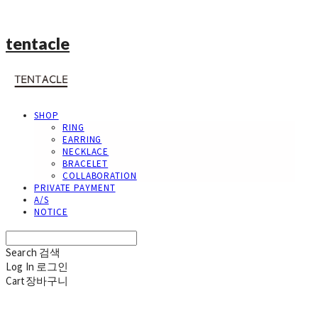
tentacle
SHOP
RING
EARRING
NECKLACE
BRACELET
COLLABORATION
PRIVATE PAYMENT
A/S
NOTICE
Search
검색
Log In
로그인
Cart
장바구니