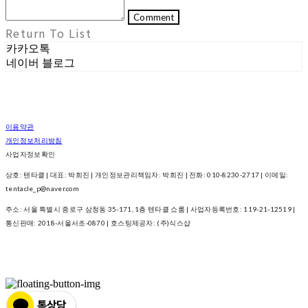
Comment
Return To List
카카오톡
네이버 블로그
이용약관
개인정보처리방침
사업자정보확인
상호: 텐타클 | 대표: 박희진 | 개인정보관리책임자: 박희진 | 전화: 010-8230-2717 | 이메일:
tentacle_p@naver.com
주소: 서울 특별시 종로구 삼청동 35-171, 1층 텐타클 쇼룸 | 사업자등록번호:
119-21-12519
|
통신판매:
2018-서울서초-0870
| 호스팅제공자: (주)식스샵