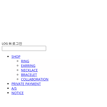
LOG IN
로그인
SHOP
RING
EARRING
NECKLACE
BRACELET
COLLABORATION
PRIVATE PAYMENT
A/S
NOTICE