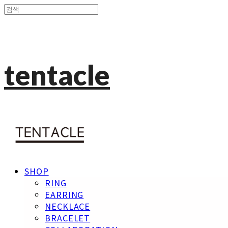
tentacle
SHOP
RING
EARRING
NECKLACE
BRACELET