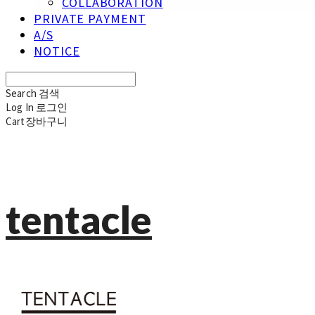
COLLABORATION
PRIVATE PAYMENT
A/S
NOTICE
Search
검색
Log In
로그인
Cart
장바구니
tentacle