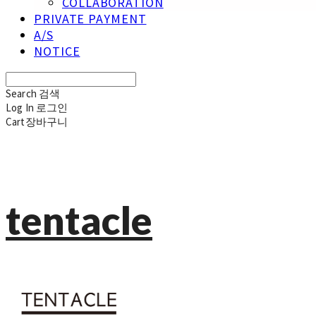
COLLABORATION
PRIVATE PAYMENT
A/S
NOTICE
Search
검색
Log In
로그인
Cart
장바구니
tentacle