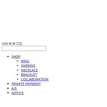
LOG IN
로그인
SHOP
RING
EARRING
NECKLACE
BRACELET
COLLABORATION
PRIVATE PAYMENT
A/S
NOTICE