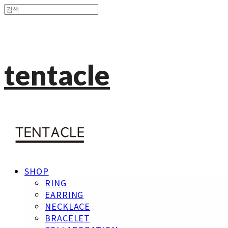
tentacle
SHOP
RING
EARRING
NECKLACE
BRACELET