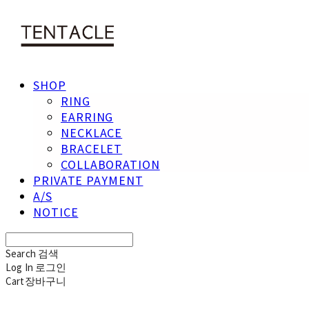
SHOP
RING
EARRING
NECKLACE
BRACELET
COLLABORATION
PRIVATE PAYMENT
A/S
NOTICE
Search
검색
Log In
로그인
Cart
장바구니