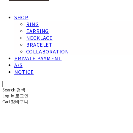
SHOP
RING
EARRING
NECKLACE
BRACELET
COLLABORATION
PRIVATE PAYMENT
A/S
NOTICE
Search
검색
Log In
로그인
Cart
장바구니