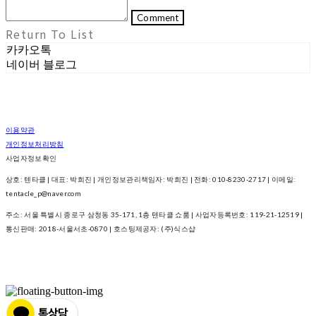
Comment
Return To List
카카오톡
네이버 블로그
이용약관
개인정보처리방침
사업자정보확인
상호: 텐타클 | 대표: 박희진 | 개인정보관리책임자: 박희진 | 전화: 010-8230-2717 | 이메일:
tentacle_p@naver.com
주소: 서울 특별시 종로구 삼청동 35-171, 1층 텐타클 쇼룸 | 사업자등록번호:
119-21-12519
|
통신판매:
2018-서울서초-0870
| 호스팅제공자: (주)식스샵