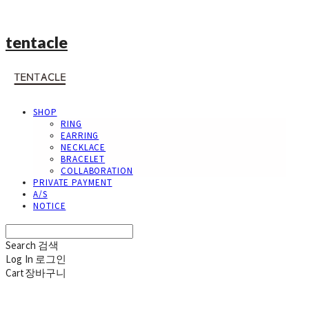
tentacle
SHOP
RING
EARRING
NECKLACE
BRACELET
COLLABORATION
PRIVATE PAYMENT
A/S
NOTICE
Search
검색
Log In
로그인
Cart
장바구니