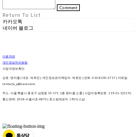
Comment
Return To List
카카오톡
네이버 블로그
이용약관
개인정보처리방침
사업자정보확인
상호: 텐타클 | 대표: 박희진 | 개인정보관리책임자: 박희진 | 전화: 010-8230-2717 | 이메일:
tentacle_p@naver.com
주소: 서울 특별시 종로구 삼청동 35-171, 1층 텐타클 쇼룸 | 사업자등록번호:
119-21-12519
|
통신판매:
2018-서울서초-0870
| 호스팅제공자: (주)식스샵