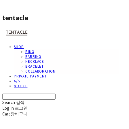
tentacle
SHOP
RING
EARRING
NECKLACE
BRACELET
COLLABORATION
PRIVATE PAYMENT
A/S
NOTICE
Search
검색
Log In
로그인
Cart
장바구니