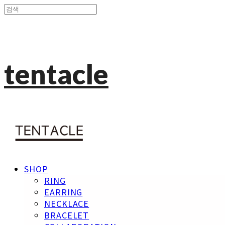
tentacle
SHOP
RING
EARRING
NECKLACE
BRACELET