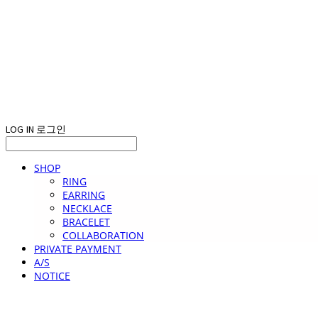
LOG IN
로그인
SHOP
RING
EARRING
NECKLACE
BRACELET
COLLABORATION
PRIVATE PAYMENT
A/S
NOTICE