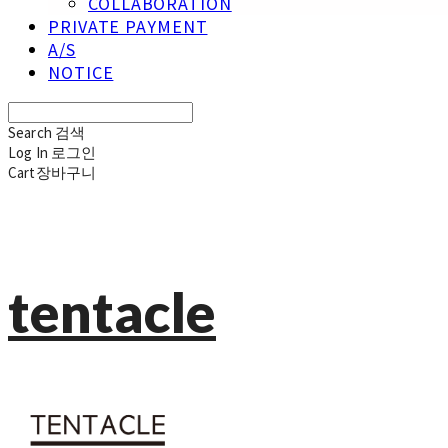
COLLABORATION
PRIVATE PAYMENT
A/S
NOTICE
Search
검색
Log In
로그인
Cart
장바구니
tentacle