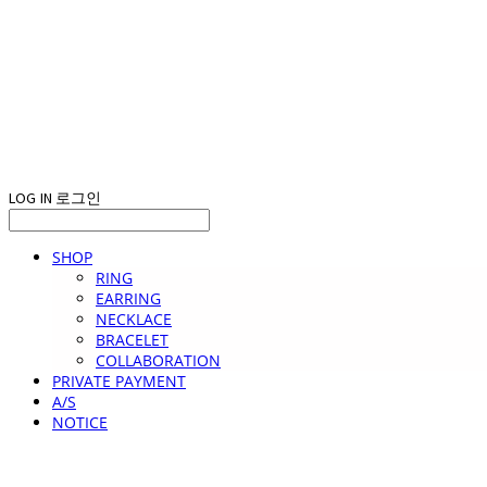
LOG IN
로그인
SHOP
RING
EARRING
NECKLACE
BRACELET
COLLABORATION
PRIVATE PAYMENT
A/S
NOTICE