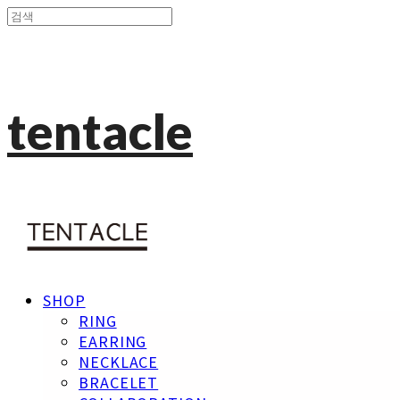
tentacle
SHOP
RING
EARRING
NECKLACE
BRACELET