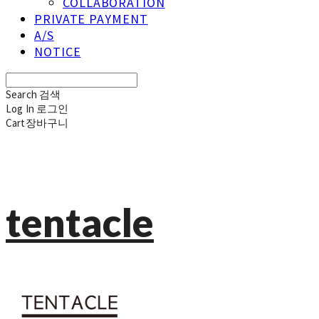
COLLABORATION
PRIVATE PAYMENT
A/S
NOTICE
Search
검색
Log In
로그인
Cart
장바구니
tentacle