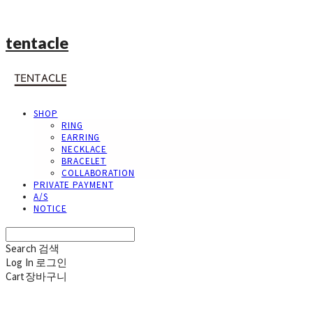
tentacle
SHOP
RING
EARRING
NECKLACE
BRACELET
COLLABORATION
PRIVATE PAYMENT
A/S
NOTICE
Search
검색
Log In
로그인
Cart
장바구니