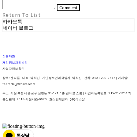
Comment
Return To List
카카오톡
네이버 블로그
이용약관
개인정보처리방침
사업자정보확인
상호: 텐타클 | 대표: 박희진 | 개인정보관리책임자: 박희진 | 전화: 010-8230-2717 | 이메일:
tentacle_p@naver.com
주소: 서울 특별시 종로구 삼청동 35-171, 1층 텐타클 쇼룸 | 사업자등록번호:
119-21-12519
|
통신판매:
2018-서울서초-0870
| 호스팅제공자: (주)식스샵