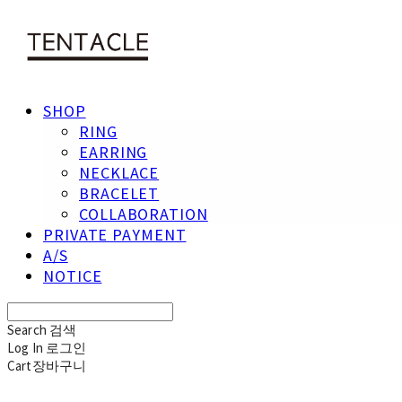
SHOP
RING
EARRING
NECKLACE
BRACELET
COLLABORATION
PRIVATE PAYMENT
A/S
NOTICE
Search
검색
Log In
로그인
Cart
장바구니