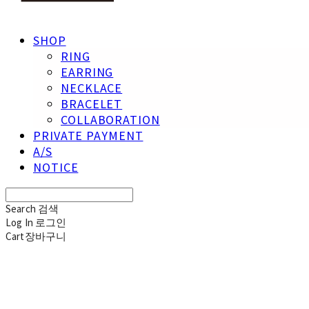
SHOP
RING
EARRING
NECKLACE
BRACELET
COLLABORATION
PRIVATE PAYMENT
A/S
NOTICE
Search
검색
Log In
로그인
Cart
장바구니