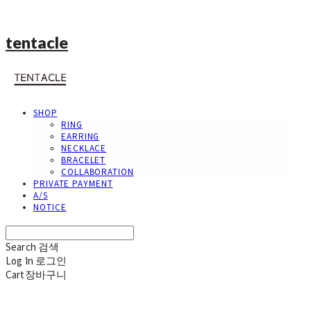
tentacle
SHOP
RING
EARRING
NECKLACE
BRACELET
COLLABORATION
PRIVATE PAYMENT
A/S
NOTICE
Search
검색
Log In
로그인
Cart
장바구니