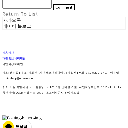
Comment
Return To List
카카오톡
네이버 블로그
이용약관
개인정보처리방침
사업자정보확인
상호: 텐타클 | 대표: 박희진 | 개인정보관리책임자: 박희진 | 전화: 010-8230-2717 | 이메일:
tentacle_p@naver.com
주소: 서울 특별시 종로구 삼청동 35-171, 1층 텐타클 쇼룸 | 사업자등록번호:
119-21-12519
|
통신판매:
2018-서울서초-0870
| 호스팅제공자: (주)식스샵