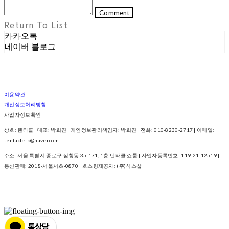
Comment
Return To List
카카오톡
네이버 블로그
이용약관
개인정보처리방침
사업자정보확인
상호: 텐타클 | 대표: 박희진 | 개인정보관리책임자: 박희진 | 전화: 010-8230-2717 | 이메일:
tentacle_p@naver.com
주소: 서울 특별시 종로구 삼청동 35-171, 1층 텐타클 쇼룸 | 사업자등록번호:
119-21-12519
|
통신판매:
2018-서울서초-0870
| 호스팅제공자: (주)식스샵