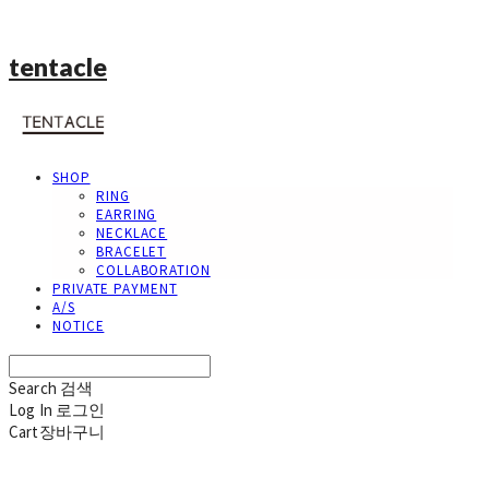
tentacle
SHOP
RING
EARRING
NECKLACE
BRACELET
COLLABORATION
PRIVATE PAYMENT
A/S
NOTICE
Search
검색
Log In
로그인
Cart
장바구니