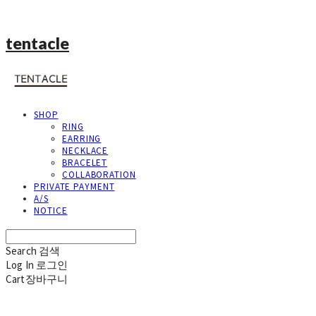
tentacle
SHOP
RING
EARRING
NECKLACE
BRACELET
COLLABORATION
PRIVATE PAYMENT
A/S
NOTICE
Search
검색
Log In
로그인
Cart
장바구니