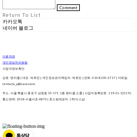
Comment
Return To List
카카오톡
네이버 블로그
이용약관
개인정보처리방침
사업자정보확인
상호: 텐타클 | 대표: 박희진 | 개인정보관리책임자: 박희진 | 전화: 010-8230-2717 | 이메일:
tentacle_p@naver.com
주소: 서울 특별시 종로구 삼청동 35-171, 1층 텐타클 쇼룸 | 사업자등록번호:
119-21-12519
|
통신판매:
2018-서울서초-0870
| 호스팅제공자: (주)식스샵