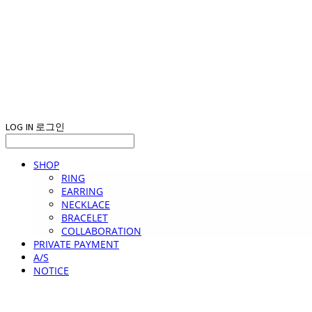
LOG IN
로그인
SHOP
RING
EARRING
NECKLACE
BRACELET
COLLABORATION
PRIVATE PAYMENT
A/S
NOTICE