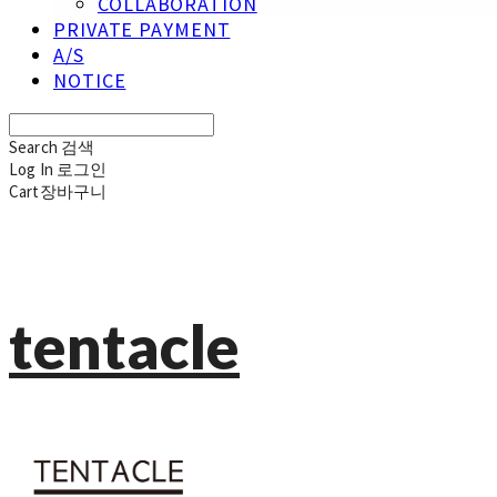
COLLABORATION
PRIVATE PAYMENT
A/S
NOTICE
Search
검색
Log In
로그인
Cart
장바구니
tentacle