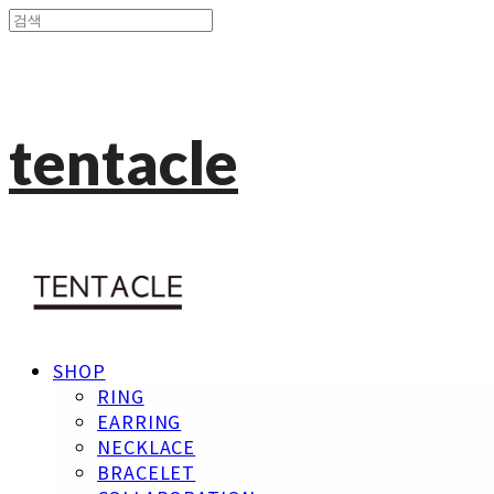
tentacle
SHOP
RING
EARRING
NECKLACE
BRACELET