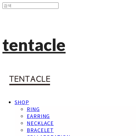
tentacle
SHOP
RING
EARRING
NECKLACE
BRACELET