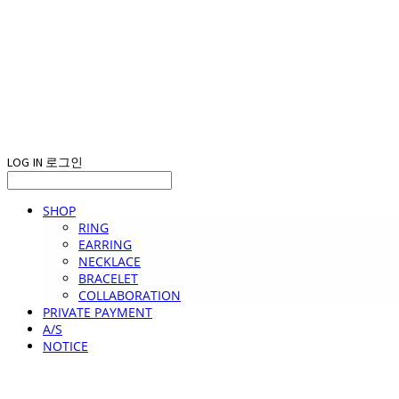
LOG IN
로그인
SHOP
RING
EARRING
NECKLACE
BRACELET
COLLABORATION
PRIVATE PAYMENT
A/S
NOTICE