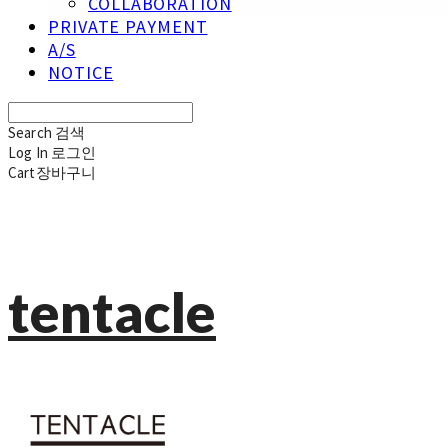
COLLABORATION
PRIVATE PAYMENT
A/S
NOTICE
Search
검색
Log In
로그인
Cart
장바구니
tentacle