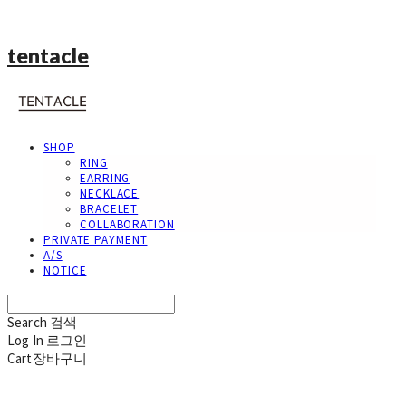
tentacle
SHOP
RING
EARRING
NECKLACE
BRACELET
COLLABORATION
PRIVATE PAYMENT
A/S
NOTICE
Search
검색
Log In
로그인
Cart
장바구니