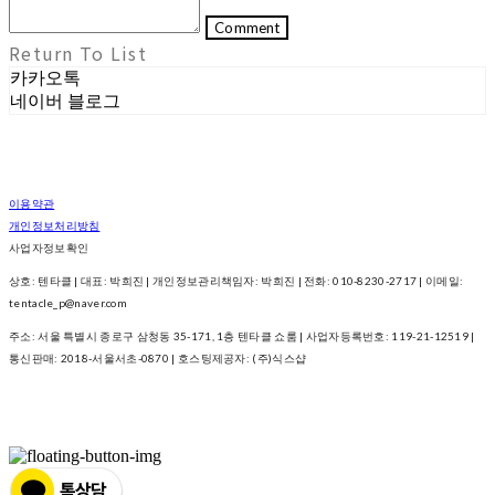
Comment
Return To List
카카오톡
네이버 블로그
이용약관
개인정보처리방침
사업자정보확인
상호: 텐타클 | 대표: 박희진 | 개인정보관리책임자: 박희진 | 전화: 010-8230-2717 | 이메일:
tentacle_p@naver.com
주소: 서울 특별시 종로구 삼청동 35-171, 1층 텐타클 쇼룸 | 사업자등록번호:
119-21-12519
|
통신판매:
2018-서울서초-0870
| 호스팅제공자: (주)식스샵