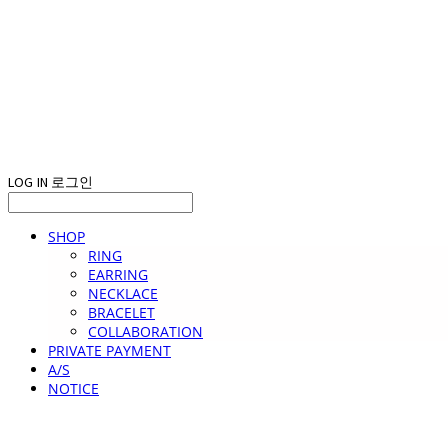
LOG IN
로그인
SHOP
RING
EARRING
NECKLACE
BRACELET
COLLABORATION
PRIVATE PAYMENT
A/S
NOTICE