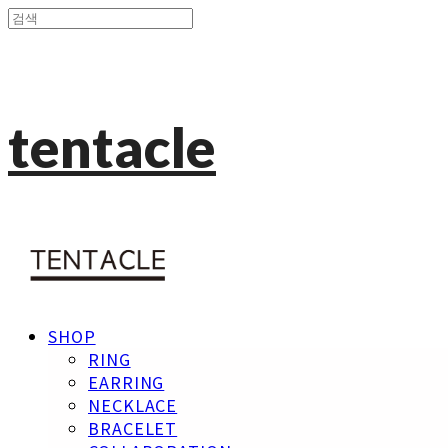
tentacle
SHOP
RING
EARRING
NECKLACE
BRACELET