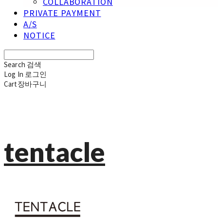
COLLABORATION
PRIVATE PAYMENT
A/S
NOTICE
Search
검색
Log In
로그인
Cart
장바구니
tentacle