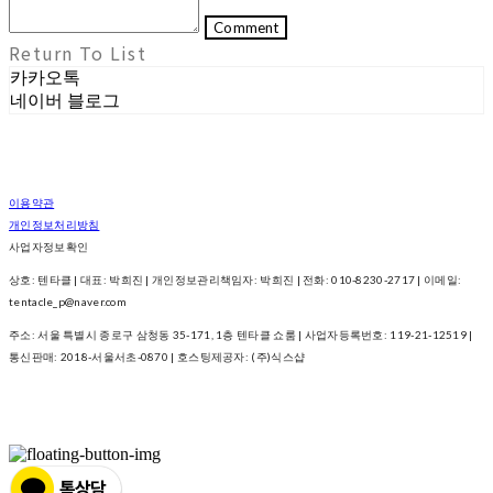
Comment
Return To List
카카오톡
네이버 블로그
이용약관
개인정보처리방침
사업자정보확인
상호: 텐타클 | 대표: 박희진 | 개인정보관리책임자: 박희진 | 전화: 010-8230-2717 | 이메일:
tentacle_p@naver.com
주소: 서울 특별시 종로구 삼청동 35-171, 1층 텐타클 쇼룸 | 사업자등록번호:
119-21-12519
|
통신판매:
2018-서울서초-0870
| 호스팅제공자: (주)식스샵