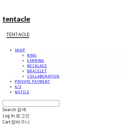
tentacle
SHOP
RING
EARRING
NECKLACE
BRACELET
COLLABORATION
PRIVATE PAYMENT
A/S
NOTICE
Search
검색
Log In
로그인
Cart
장바구니