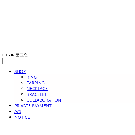
LOG IN
로그인
SHOP
RING
EARRING
NECKLACE
BRACELET
COLLABORATION
PRIVATE PAYMENT
A/S
NOTICE