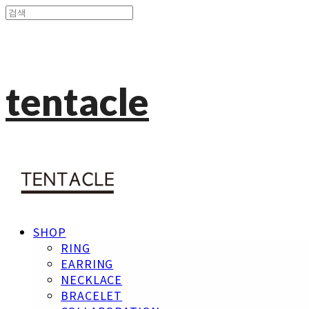
tentacle
SHOP
RING
EARRING
NECKLACE
BRACELET