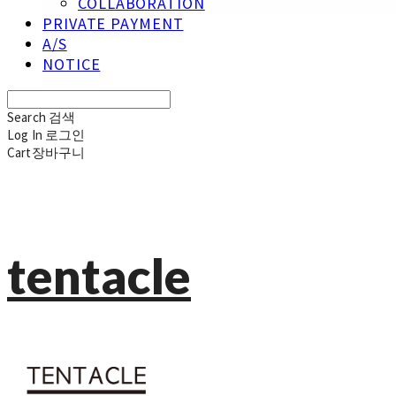
COLLABORATION
PRIVATE PAYMENT
A/S
NOTICE
Search
검색
Log In
로그인
Cart
장바구니
tentacle