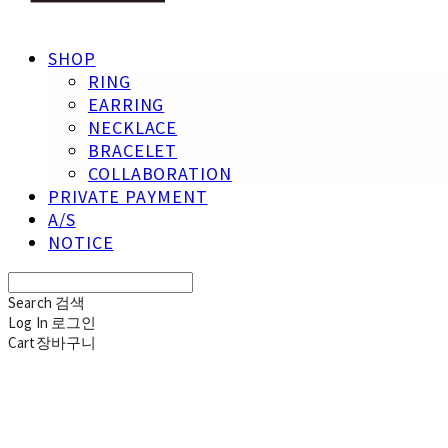
SHOP
RING
EARRING
NECKLACE
BRACELET
COLLABORATION
PRIVATE PAYMENT
A/S
NOTICE
Search
검색
Log In
로그인
Cart
장바구니