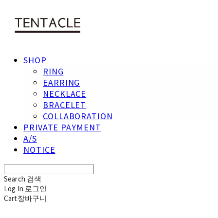
SHOP
RING
EARRING
NECKLACE
BRACELET
COLLABORATION
PRIVATE PAYMENT
A/S
NOTICE
Search
검색
Log In
로그인
Cart
장바구니