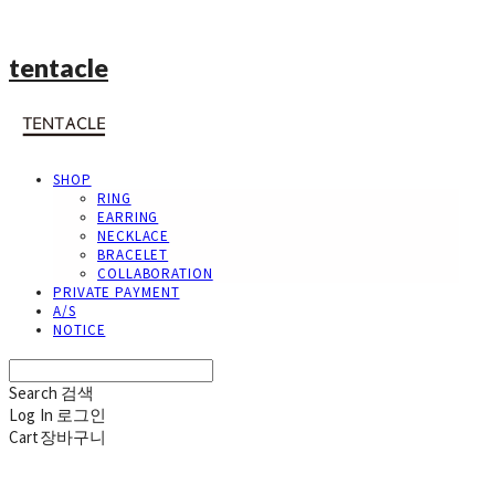
tentacle
SHOP
RING
EARRING
NECKLACE
BRACELET
COLLABORATION
PRIVATE PAYMENT
A/S
NOTICE
Search
검색
Log In
로그인
Cart
장바구니