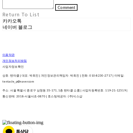
Comment
Return To List
카카오톡
네이버 블로그
이용약관
개인정보처리방침
사업자정보확인
상호: 텐타클 | 대표: 박희진 | 개인정보관리책임자: 박희진 | 전화: 010-8230-2717 | 이메일:
tentacle_p@naver.com
주소: 서울 특별시 종로구 삼청동 35-171, 1층 텐타클 쇼룸 | 사업자등록번호:
119-21-12519
|
통신판매:
2018-서울서초-0870
| 호스팅제공자: (주)식스샵