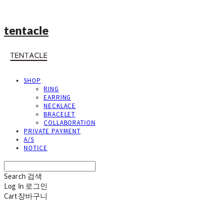
tentacle
SHOP
RING
EARRING
NECKLACE
BRACELET
COLLABORATION
PRIVATE PAYMENT
A/S
NOTICE
Search
검색
Log In
로그인
Cart
장바구니