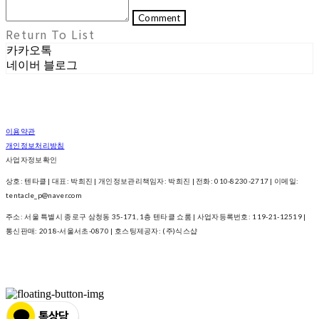
Comment
Return To List
카카오톡
네이버 블로그
이용약관
개인정보처리방침
사업자정보확인
상호: 텐타클 | 대표: 박희진 | 개인정보관리책임자: 박희진 | 전화: 010-8230-2717 | 이메일:
tentacle_p@naver.com
주소: 서울 특별시 종로구 삼청동 35-171, 1층 텐타클 쇼룸 | 사업자등록번호:
119-21-12519
|
통신판매:
2018-서울서초-0870
| 호스팅제공자: (주)식스샵