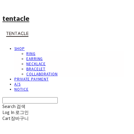
tentacle
SHOP
RING
EARRING
NECKLACE
BRACELET
COLLABORATION
PRIVATE PAYMENT
A/S
NOTICE
Search
검색
Log In
로그인
Cart
장바구니