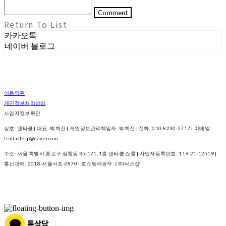
Comment
Return To List
카카오톡
네이버 블로그
이용약관
개인정보처리방침
사업자정보확인
상호: 텐타클 | 대표: 박희진 | 개인정보관리책임자: 박희진 | 전화: 010-8230-2717 | 이메일:
tentacle_p@naver.com
주소: 서울 특별시 종로구 삼청동 35-171, 1층 텐타클 쇼룸 | 사업자등록번호:
119-21-12519
|
통신판매:
2018-서울서초-0870
| 호스팅제공자: (주)식스샵