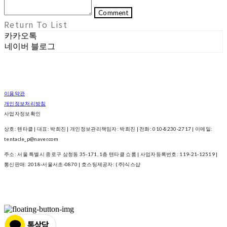
Comment
Return To List
카카오톡
네이버 블로그
이용약관
개인정보처리방침
사업자정보확인
상호: 텐타클 | 대표: 박희진 | 개인정보관리책임자: 박희진 | 전화: 010-8230-2717 | 이메일:
tentacle_p@naver.com
주소: 서울 특별시 종로구 삼청동 35-171, 1층 텐타클 쇼룸 | 사업자등록번호:
119-21-12519
|
통신판매:
2018-서울서초-0870
| 호스팅제공자: (주)식스샵