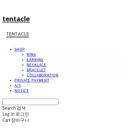
tentacle
SHOP
RING
EARRING
NECKLACE
BRACELET
COLLABORATION
PRIVATE PAYMENT
A/S
NOTICE
Search
검색
Log In
로그인
Cart
장바구니