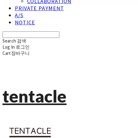
COLLABORATION
PRIVATE PAYMENT
A/S
NOTICE
Search
검색
Log In
로그인
Cart
장바구니
tentacle