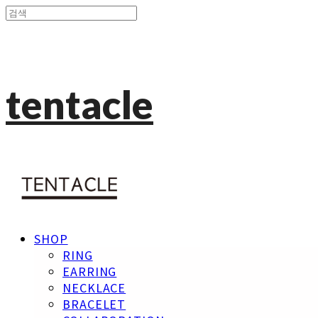
tentacle
SHOP
RING
EARRING
NECKLACE
BRACELET