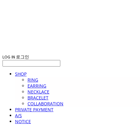
LOG IN
로그인
SHOP
RING
EARRING
NECKLACE
BRACELET
COLLABORATION
PRIVATE PAYMENT
A/S
NOTICE