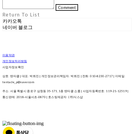
Comment
Return To List
카카오톡
네이버 블로그
이용약관
개인정보처리방침
사업자정보확인
상호: 텐타클 | 대표: 박희진 | 개인정보관리책임자: 박희진 | 전화: 010-8230-2717 | 이메일:
tentacle_p@naver.com
주소: 서울 특별시 종로구 삼청동 35-171, 1층 텐타클 쇼룸 | 사업자등록번호:
119-21-12519
|
통신판매:
2018-서울서초-0870
| 호스팅제공자: (주)식스샵