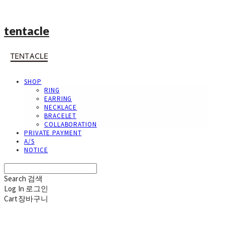
tentacle
SHOP
RING
EARRING
NECKLACE
BRACELET
COLLABORATION
PRIVATE PAYMENT
A/S
NOTICE
Search
검색
Log In
로그인
Cart
장바구니