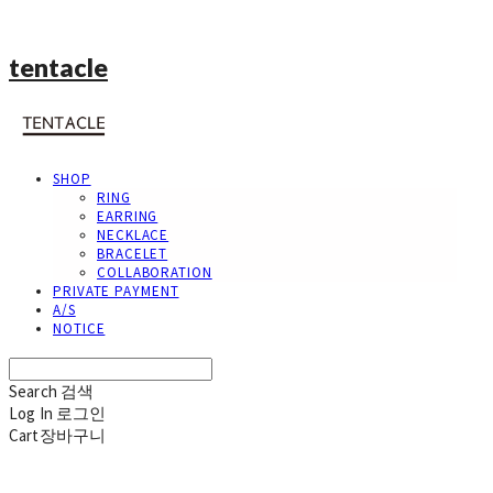
tentacle
SHOP
RING
EARRING
NECKLACE
BRACELET
COLLABORATION
PRIVATE PAYMENT
A/S
NOTICE
Search
검색
Log In
로그인
Cart
장바구니