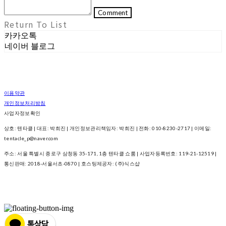
Comment
Return To List
카카오톡
네이버 블로그
이용약관
개인정보처리방침
사업자정보확인
상호: 텐타클 | 대표: 박희진 | 개인정보관리책임자: 박희진 | 전화: 010-8230-2717 | 이메일:
tentacle_p@naver.com
주소: 서울 특별시 종로구 삼청동 35-171, 1층 텐타클 쇼룸 | 사업자등록번호:
119-21-12519
|
통신판매:
2018-서울서초-0870
| 호스팅제공자: (주)식스샵