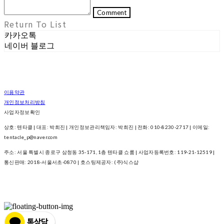
Comment
Return To List
카카오톡
네이버 블로그
이용약관
개인정보처리방침
사업자정보확인
상호: 텐타클 | 대표: 박희진 | 개인정보관리책임자: 박희진 | 전화: 010-8230-2717 | 이메일:
tentacle_p@naver.com
주소: 서울 특별시 종로구 삼청동 35-171, 1층 텐타클 쇼룸 | 사업자등록번호:
119-21-12519
|
통신판매:
2018-서울서초-0870
| 호스팅제공자: (주)식스샵