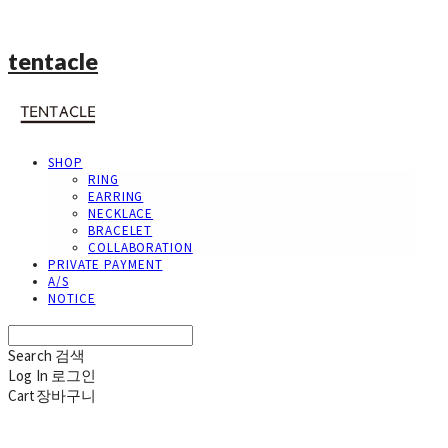
tentacle
SHOP
RING
EARRING
NECKLACE
BRACELET
COLLABORATION
PRIVATE PAYMENT
A/S
NOTICE
Search
검색
Log In
로그인
Cart
장바구니