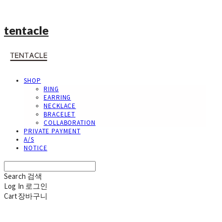
tentacle
SHOP
RING
EARRING
NECKLACE
BRACELET
COLLABORATION
PRIVATE PAYMENT
A/S
NOTICE
Search
검색
Log In
로그인
Cart
장바구니