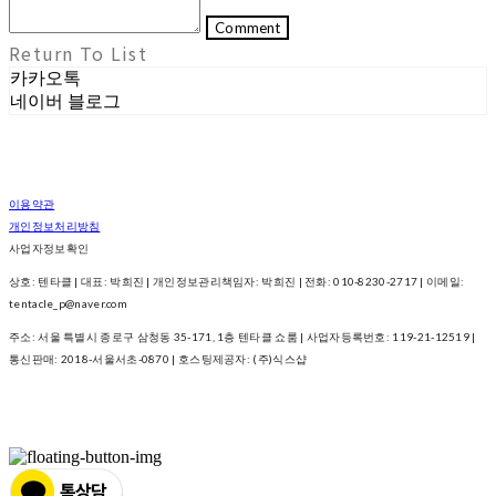
Comment
Return To List
카카오톡
네이버 블로그
이용약관
개인정보처리방침
사업자정보확인
상호: 텐타클 | 대표: 박희진 | 개인정보관리책임자: 박희진 | 전화: 010-8230-2717 | 이메일:
tentacle_p@naver.com
주소: 서울 특별시 종로구 삼청동 35-171, 1층 텐타클 쇼룸 | 사업자등록번호:
119-21-12519
|
통신판매:
2018-서울서초-0870
| 호스팅제공자: (주)식스샵