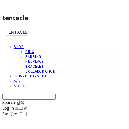
tentacle
SHOP
RING
EARRING
NECKLACE
BRACELET
COLLABORATION
PRIVATE PAYMENT
A/S
NOTICE
Search
검색
Log In
로그인
Cart
장바구니