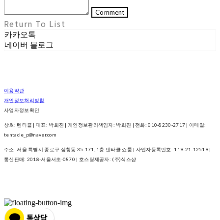
Comment
Return To List
카카오톡
네이버 블로그
이용약관
개인정보처리방침
사업자정보확인
상호: 텐타클 | 대표: 박희진 | 개인정보관리책임자: 박희진 | 전화: 010-8230-2717 | 이메일:
tentacle_p@naver.com
주소: 서울 특별시 종로구 삼청동 35-171, 1층 텐타클 쇼룸 | 사업자등록번호:
119-21-12519
|
통신판매:
2018-서울서초-0870
| 호스팅제공자: (주)식스샵