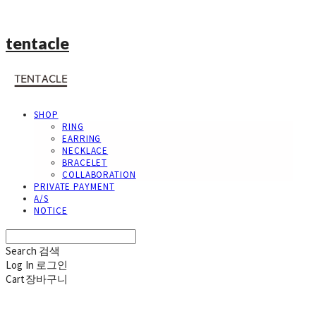
tentacle
SHOP
RING
EARRING
NECKLACE
BRACELET
COLLABORATION
PRIVATE PAYMENT
A/S
NOTICE
Search
검색
Log In
로그인
Cart
장바구니