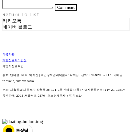
Comment
Return To List
카카오톡
네이버 블로그
이용약관
개인정보처리방침
사업자정보확인
상호: 텐타클 | 대표: 박희진 | 개인정보관리책임자: 박희진 | 전화: 010-8230-2717 | 이메일:
tentacle_p@naver.com
주소: 서울 특별시 종로구 삼청동 35-171, 1층 텐타클 쇼룸 | 사업자등록번호:
119-21-12519
|
통신판매:
2018-서울서초-0870
| 호스팅제공자: (주)식스샵