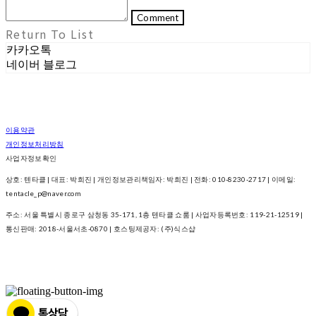
Comment
Return To List
카카오톡
네이버 블로그
이용약관
개인정보처리방침
사업자정보확인
상호: 텐타클 | 대표: 박희진 | 개인정보관리책임자: 박희진 | 전화: 010-8230-2717 | 이메일:
tentacle_p@naver.com
주소: 서울 특별시 종로구 삼청동 35-171, 1층 텐타클 쇼룸 | 사업자등록번호:
119-21-12519
|
통신판매:
2018-서울서초-0870
| 호스팅제공자: (주)식스샵