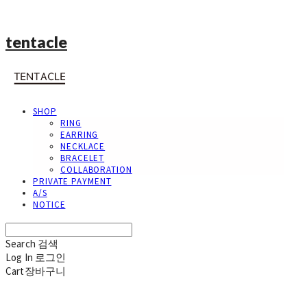
tentacle
SHOP
RING
EARRING
NECKLACE
BRACELET
COLLABORATION
PRIVATE PAYMENT
A/S
NOTICE
Search
검색
Log In
로그인
Cart
장바구니