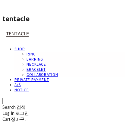
tentacle
SHOP
RING
EARRING
NECKLACE
BRACELET
COLLABORATION
PRIVATE PAYMENT
A/S
NOTICE
Search
검색
Log In
로그인
Cart
장바구니