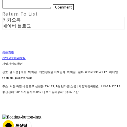
Comment
Return To List
카카오톡
네이버 블로그
이용약관
개인정보처리방침
사업자정보확인
상호: 텐타클 | 대표: 박희진 | 개인정보관리책임자: 박희진 | 전화: 010-8230-2717 | 이메일:
tentacle_p@naver.com
주소: 서울 특별시 종로구 삼청동 35-171, 1층 텐타클 쇼룸 | 사업자등록번호:
119-21-12519
|
통신판매:
2018-서울서초-0870
| 호스팅제공자: (주)식스샵