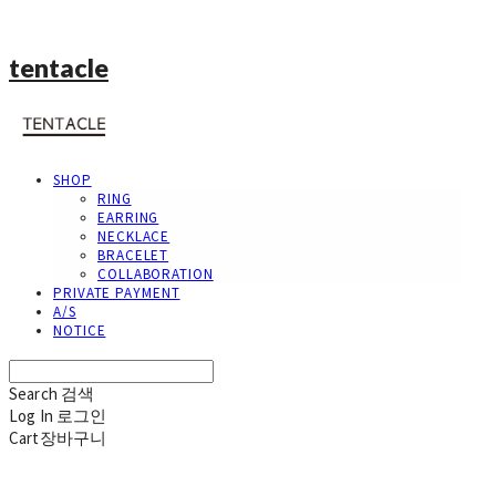
tentacle
SHOP
RING
EARRING
NECKLACE
BRACELET
COLLABORATION
PRIVATE PAYMENT
A/S
NOTICE
Search
검색
Log In
로그인
Cart
장바구니