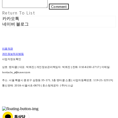
Comment
Return To List
카카오톡
네이버 블로그
이용약관
개인정보처리방침
사업자정보확인
상호: 텐타클 | 대표: 박희진 | 개인정보관리책임자: 박희진 | 전화: 010-8230-2717 | 이메일:
tentacle_p@naver.com
주소: 서울 특별시 종로구 삼청동 35-171, 1층 텐타클 쇼룸 | 사업자등록번호:
119-21-12519
|
통신판매:
2018-서울서초-0870
| 호스팅제공자: (주)식스샵