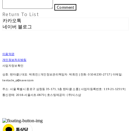
Comment
Return To List
카카오톡
네이버 블로그
이용약관
개인정보처리방침
사업자정보확인
상호: 텐타클 | 대표: 박희진 | 개인정보관리책임자: 박희진 | 전화: 010-8230-2717 | 이메일:
tentacle_p@naver.com
주소: 서울 특별시 종로구 삼청동 35-171, 1층 텐타클 쇼룸 | 사업자등록번호:
119-21-12519
|
통신판매:
2018-서울서초-0870
| 호스팅제공자: (주)식스샵