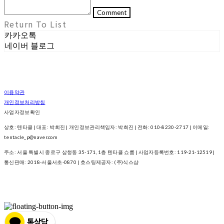
Comment
Return To List
카카오톡
네이버 블로그
이용약관
개인정보처리방침
사업자정보확인
상호: 텐타클 | 대표: 박희진 | 개인정보관리책임자: 박희진 | 전화: 010-8230-2717 | 이메일:
tentacle_p@naver.com
주소: 서울 특별시 종로구 삼청동 35-171, 1층 텐타클 쇼룸 | 사업자등록번호:
119-21-12519
|
통신판매:
2018-서울서초-0870
| 호스팅제공자: (주)식스샵