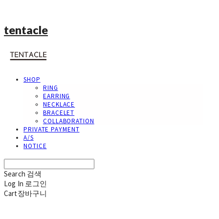
tentacle
SHOP
RING
EARRING
NECKLACE
BRACELET
COLLABORATION
PRIVATE PAYMENT
A/S
NOTICE
Search
검색
Log In
로그인
Cart
장바구니