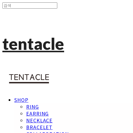
tentacle
SHOP
RING
EARRING
NECKLACE
BRACELET