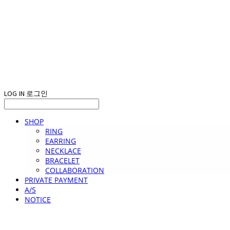
LOG IN
로그인
SHOP
RING
EARRING
NECKLACE
BRACELET
COLLABORATION
PRIVATE PAYMENT
A/S
NOTICE