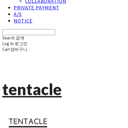
COLLABORATION
PRIVATE PAYMENT
A/S
NOTICE
Search
검색
Log In
로그인
Cart
장바구니
tentacle