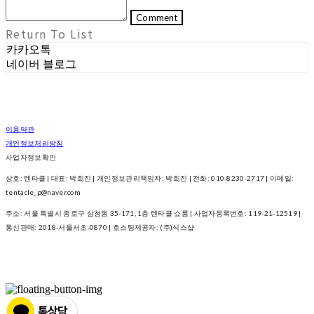
Comment
Return To List
카카오톡
네이버 블로그
이용약관
개인정보처리방침
사업자정보확인
상호: 텐타클 | 대표: 박희진 | 개인정보관리책임자: 박희진 | 전화: 010-8230-2717 | 이메일:
tentacle_p@naver.com
주소: 서울 특별시 종로구 삼청동 35-171, 1층 텐타클 쇼룸 | 사업자등록번호:
119-21-12519
|
통신판매:
2018-서울서초-0870
| 호스팅제공자: (주)식스샵