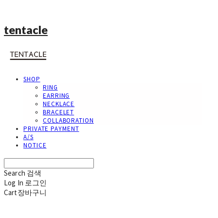
tentacle
SHOP
RING
EARRING
NECKLACE
BRACELET
COLLABORATION
PRIVATE PAYMENT
A/S
NOTICE
Search
검색
Log In
로그인
Cart
장바구니