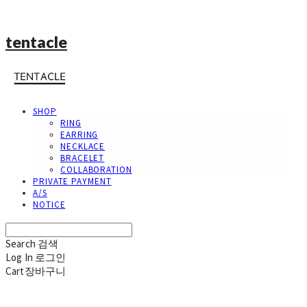
tentacle
SHOP
RING
EARRING
NECKLACE
BRACELET
COLLABORATION
PRIVATE PAYMENT
A/S
NOTICE
Search
검색
Log In
로그인
Cart
장바구니