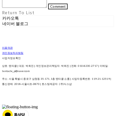
Comment
Return To List
카카오톡
네이버 블로그
이용약관
개인정보처리방침
사업자정보확인
상호: 텐타클 | 대표: 박희진 | 개인정보관리책임자: 박희진 | 전화: 010-8230-2717 | 이메일:
tentacle_p@naver.com
주소: 서울 특별시 종로구 삼청동 35-171, 1층 텐타클 쇼룸 | 사업자등록번호:
119-21-12519
|
통신판매:
2018-서울서초-0870
| 호스팅제공자: (주)식스샵