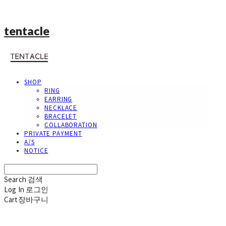
tentacle
SHOP
RING
EARRING
NECKLACE
BRACELET
COLLABORATION
PRIVATE PAYMENT
A/S
NOTICE
Search
검색
Log In
로그인
Cart
장바구니