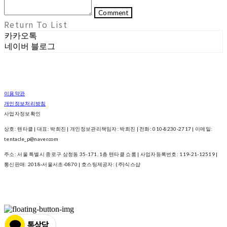
Comment
Return To List
카카오톡
네이버 블로그
이용약관
개인정보처리방침
사업자정보확인
상호: 텐타클 | 대표: 박희진 | 개인정보관리책임자: 박희진 | 전화: 010-8230-2717 | 이메일:
tentacle_p@naver.com
주소: 서울 특별시 종로구 삼청동 35-171, 1층 텐타클 쇼룸 | 사업자등록번호:
119-21-12519
|
통신판매:
2018-서울서초-0870
| 호스팅제공자: (주)식스샵