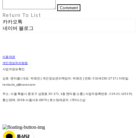
Comment
Return To List
카카오톡
네이버 블로그
이용약관
개인정보처리방침
사업자정보확인
상호: 텐타클 | 대표: 박희진 | 개인정보관리책임자: 박희진 | 전화: 010-8230-2717 | 이메일:
tentacle_p@naver.com
주소: 서울 특별시 종로구 삼청동 35-171, 1층 텐타클 쇼룸 | 사업자등록번호:
119-21-12519
|
통신판매:
2018-서울서초-0870
| 호스팅제공자: (주)식스샵