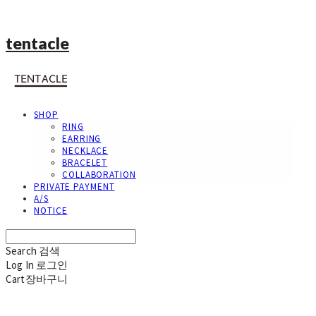
tentacle
SHOP
RING
EARRING
NECKLACE
BRACELET
COLLABORATION
PRIVATE PAYMENT
A/S
NOTICE
Search
검색
Log In
로그인
Cart
장바구니