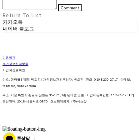
Comment
Return To List
카카오톡
네이버 블로그
이용약관
개인정보처리방침
사업자정보확인
상호: 텐타클 | 대표: 박희진 | 개인정보관리책임자: 박희진 | 전화: 010-8230-2717 | 이메일:
tentacle_p@naver.com
주소: 서울 특별시 종로구 삼청동 35-171, 1층 텐타클 쇼룸 | 사업자등록번호:
119-21-12519
|
통신판매:
2018-서울서초-0870
| 호스팅제공자: (주)식스샵