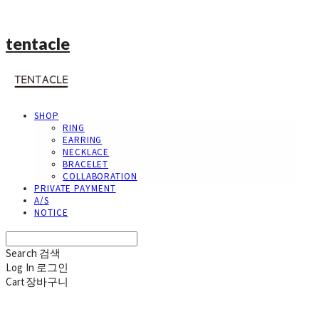
tentacle
SHOP
RING
EARRING
NECKLACE
BRACELET
COLLABORATION
PRIVATE PAYMENT
A/S
NOTICE
Search
검색
Log In
로그인
Cart
장바구니