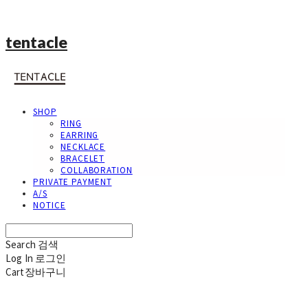
tentacle
SHOP
RING
EARRING
NECKLACE
BRACELET
COLLABORATION
PRIVATE PAYMENT
A/S
NOTICE
Search
검색
Log In
로그인
Cart
장바구니