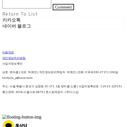
Comment
Return To List
카카오톡
네이버 블로그
이용약관
개인정보처리방침
사업자정보확인
상호: 텐타클 | 대표: 박희진 | 개인정보관리책임자: 박희진 | 전화: 010-8230-2717 | 이메일:
tentacle_p@naver.com
주소: 서울 특별시 종로구 삼청동 35-171, 1층 텐타클 쇼룸 | 사업자등록번호:
119-21-12519
|
통신판매:
2018-서울서초-0870
| 호스팅제공자: (주)식스샵