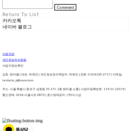
Comment
Return To List
카카오톡
네이버 블로그
이용약관
개인정보처리방침
사업자정보확인
상호: 텐타클 | 대표: 박희진 | 개인정보관리책임자: 박희진 | 전화: 010-8230-2717 | 이메일:
tentacle_p@naver.com
주소: 서울 특별시 종로구 삼청동 35-171, 1층 텐타클 쇼룸 | 사업자등록번호:
119-21-12519
|
통신판매:
2018-서울서초-0870
| 호스팅제공자: (주)식스샵