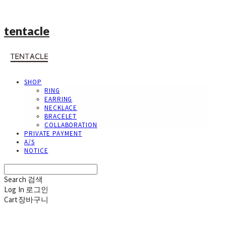
tentacle
SHOP
RING
EARRING
NECKLACE
BRACELET
COLLABORATION
PRIVATE PAYMENT
A/S
NOTICE
Search
검색
Log In
로그인
Cart
장바구니