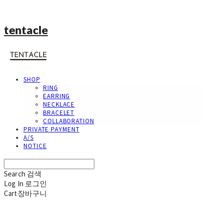
tentacle
SHOP
RING
EARRING
NECKLACE
BRACELET
COLLABORATION
PRIVATE PAYMENT
A/S
NOTICE
Search
검색
Log In
로그인
Cart
장바구니