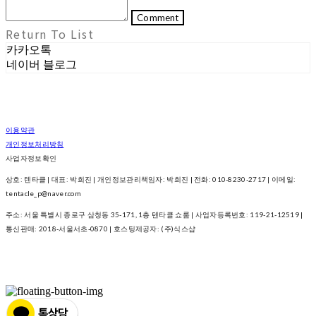
Comment
Return To List
카카오톡
네이버 블로그
이용약관
개인정보처리방침
사업자정보확인
상호: 텐타클 | 대표: 박희진 | 개인정보관리책임자: 박희진 | 전화: 010-8230-2717 | 이메일:
tentacle_p@naver.com
주소: 서울 특별시 종로구 삼청동 35-171, 1층 텐타클 쇼룸 | 사업자등록번호:
119-21-12519
|
통신판매:
2018-서울서초-0870
| 호스팅제공자: (주)식스샵