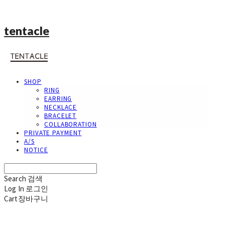
tentacle
SHOP
RING
EARRING
NECKLACE
BRACELET
COLLABORATION
PRIVATE PAYMENT
A/S
NOTICE
Search
검색
Log In
로그인
Cart
장바구니