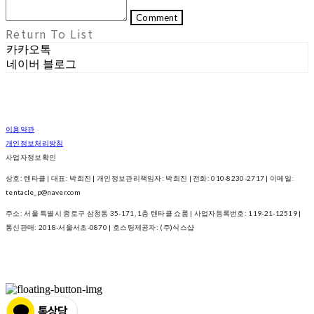
Comment
Return To List
카카오톡
네이버 블로그
이용약관
개인정보처리방침
사업자정보확인
상호: 텐타클 | 대표: 박희진 | 개인정보관리책임자: 박희진 | 전화: 010-8230-2717 | 이메일:
tentacle_p@naver.com
주소: 서울 특별시 종로구 삼청동 35-171, 1층 텐타클 쇼룸 | 사업자등록번호:
119-21-12519
|
통신판매:
2018-서울서초-0870
| 호스팅제공자: (주)식스샵