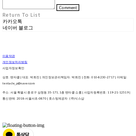
Comment
Return To List
카카오톡
네이버 블로그
이용약관
개인정보처리방침
사업자정보확인
상호: 텐타클 | 대표: 박희진 | 개인정보관리책임자: 박희진 | 전화: 010-8230-2717 | 이메일:
tentacle_p@naver.com
주소: 서울 특별시 종로구 삼청동 35-171, 1층 텐타클 쇼룸 | 사업자등록번호:
119-21-12519
|
통신판매:
2018-서울서초-0870
| 호스팅제공자: (주)식스샵