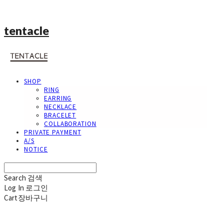
tentacle
SHOP
RING
EARRING
NECKLACE
BRACELET
COLLABORATION
PRIVATE PAYMENT
A/S
NOTICE
Search
검색
Log In
로그인
Cart
장바구니