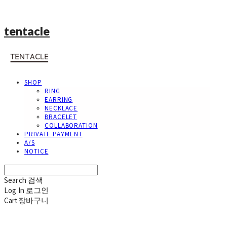
tentacle
SHOP
RING
EARRING
NECKLACE
BRACELET
COLLABORATION
PRIVATE PAYMENT
A/S
NOTICE
Search
검색
Log In
로그인
Cart
장바구니