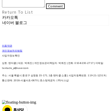
Comment
Return To List
카카오톡
네이버 블로그
이용약관
개인정보처리방침
사업자정보확인
상호: 텐타클 | 대표: 박희진 | 개인정보관리책임자: 박희진 | 전화: 010-8230-2717 | 이메일:
tentacle_p@naver.com
주소: 서울 특별시 종로구 삼청동 35-171, 1층 텐타클 쇼룸 | 사업자등록번호:
119-21-12519
|
통신판매:
2018-서울서초-0870
| 호스팅제공자: (주)식스샵