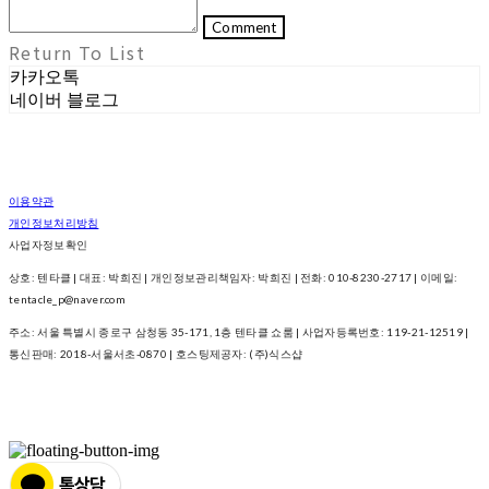
Comment
Return To List
카카오톡
네이버 블로그
이용약관
개인정보처리방침
사업자정보확인
상호: 텐타클 | 대표: 박희진 | 개인정보관리책임자: 박희진 | 전화: 010-8230-2717 | 이메일:
tentacle_p@naver.com
주소: 서울 특별시 종로구 삼청동 35-171, 1층 텐타클 쇼룸 | 사업자등록번호:
119-21-12519
|
통신판매:
2018-서울서초-0870
| 호스팅제공자: (주)식스샵