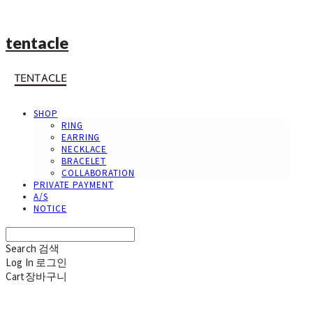
tentacle
SHOP
RING
EARRING
NECKLACE
BRACELET
COLLABORATION
PRIVATE PAYMENT
A/S
NOTICE
Search
검색
Log In
로그인
Cart
장바구니